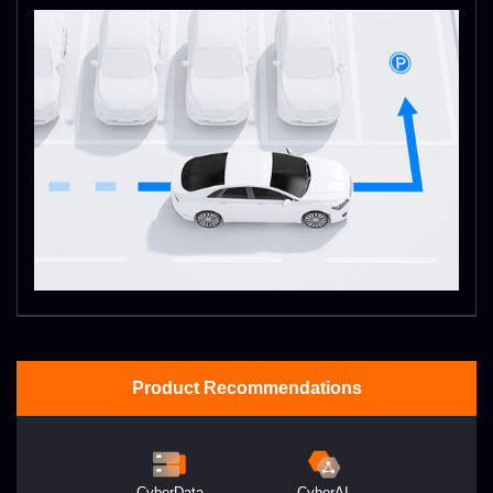
Product Recommendations
CyberData
CyberAI