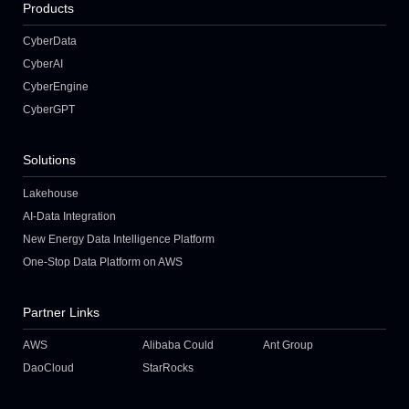
Products
CyberData
CyberAI
CyberEngine
CyberGPT
Solutions
Lakehouse
AI-Data Integration
New Energy Data Intelligence Platform
One-Stop Data Platform on AWS
Partner Links
AWS
Alibaba Could
Ant Group
DaoCloud
StarRocks