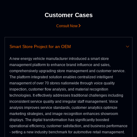
Customer Cases
Consult Now
Smart Store Project for an OEM
A new energy vehicle manufacturer introduced a smart store
management platform to enhance brand influence and sales,
comprehensively upgrading store management and customer service.
The platform integrated solution enables centralized intelligent
management of over 70 stores nationwide through voice quality
inspection, customer flow analysis, and material recognition
technologies. It effectively addresses traditional challenges including
inconsistent service quality and irregular staff management. Voice
analysis improves service standards, customer analytics optimize
marketing strategies, and image recognition enhances showroom
displays. The digital transformation has significantly boosted
operational efficiency, customer satisfaction, and business performance
- setting a new industry benchmark for automotive retail management.