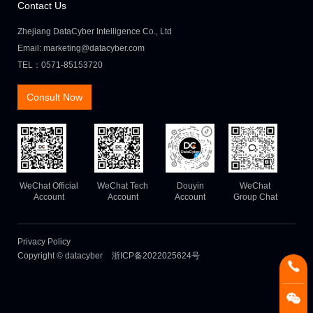
Contact Us
Zhejiang DataCyber Intelligence Co., Ltd
Email: marketing@datacyber.com
TEL：0571-85153720
Consult Now
WeChat Official
WeChat Tech
Douyin
WeChat
Account
Account
Account
Group Chat
Privacy Policy
Copyright © datacyber
浙ICP备2022025624号