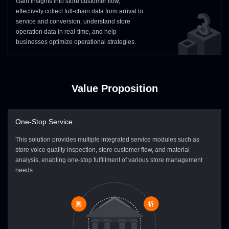
Gain insights into store customer flow,
effectively collect full-chain data from arrival to
Ingestion /
Transaction
Core Business
Statistical Table
service and conversion, understand store
Data
Tables
Data
Interface
operation data in real-time, and help
Layer
In/Outbound
businesses optimize operational strategies.
Customer
Related Public
Accounting
Tables
Tables
Reports
Value Proposition
One-Stop Service
This solution provides multiple integrated service modules such as
store voice quality inspection, store customer flow, and material
analysis, enabling one-stop fulfillment of various store management
needs.