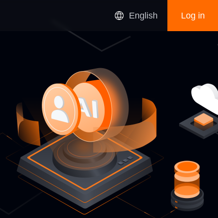
Data Governance
Data Governance
utions
Regulatory Authority
析
and Marketing -
数据质量
控制台
Energy
Lead Management -
Behavioral
hancement
管机构
管机构
荷
信息脱敏
行为分析
w Growth Curves
数据治理
租赁风险管理系统
库
线索管理-用户评级
荷
经营目标
System
统
提升
数据应用
Leasing Risk Management System
租赁风险管理系统
构
ise
牌营销-会员转化
安全审计
销售助手
Intelligent
监管机构
信息脱敏
线索管理-用户评级
Application
行为分析
用户
小程序…
User
Business
Data Service
数据服务
Mini Program…
Data Application
数据应用
务
curity Audit
Data Masking
用户
接
接
效果达成
效果达成
报表系统
English
Log in
ensional Modeling
Consola
AI
Multimodal
LLM Intelligent
大模型智能监管
……
维度建模
系统对接
效果达成
Reporting System
控制台
ness
Sales Assistant
Other Services
应用价值
ML
其他业务
报表系统
成
mber Conversion
ster Data Application
智能助手
User Rating
Analysis
风控等
主数据申请
……
Objectives
ion
Assistant
Values
…
)
日志中心
Intelligent Search
Supervision
I Gateway
I Gateway
I Gateway
Service Security
Service Security
Service Security
施
人风险管理
征信系统对接
Data Management System
线快赔
线快赔
API 网关
API 网关
能效诊断
服务安全
服务安全
能推荐
理
数据治理实施
adata Management
adata Management
Data Quality Management
Data Quality Management
Data Assurance System
数字基建持续深化
数字基建持续深化
易数据分析
承租人风险管理
征信系统对接
g Transaction
Long-term Memory
能耗监测
联合分析
元数据管理
Lessee Risk
能效诊断
数据质量管理
Credit System
Online Insurance Quick Claim
Energy Consumption
Energy Efficiency
集群部署
贷进度与支
大屏展示
理实施
数据治理实施
&
户
户
Iconic National Trend
Robust Digital
国潮品牌深入人心
长期记忆构建
保险在线快赔
数字基建持续深化
联合预测
联合分析
预测
金融大屏
金融大屏
巡店管理
需求响应支持
Data Visualization
数据对接
Data Portal
Unified Data
…
运行场景
nalytics
数据门户
Construction
Management
Integration
自动化营销
会员服务
大屏展示
多租户管理
mated Marketing
erated Prediction
发起理赔申请
Monitoring
Membership Service
Federated Analytics
Diagnostics
等信息同步
plementation
y
y
y
Data Security
Data Security
Data Security
Data Governance Implementation
学习与优化
围绕用户
Industry-Specific, Standardized Data & AI Applications
Industry-Specific, Standardized Data & AI Applications
Industry-Specific, Standardized Data & AI Applications
数据安全
数据安全
集群(API)
营分析
…
库
Brands
工商数据对接
Infrastructure
…
分布式能源功率预测
需求响应支持
数
数
数
数
Government Digital Finance
Low-Carbon Operation Scenario
Dashboard
er Data Management
er Data Management
低碳运行场景
Data Security Management
Data Security Management
ster
Data Service Cluster
Initiate Claim Application
Operation Management Platform
主数据管理
发起理赔申请
数据安全管理
Fact Table
Service Gateway
Operation Management Platform
信贷审核
rol
构造
事实表
标签服务
Business Analytics
Security Management Platform
服
Store Inspection
Manufacturing
…
制造
…
Security Management Platform
…
…
政务数字金融大屏
安
安
数据服务集群(API)
经营分析
运
运
据
据
据
据
Training
AIC Data
sk Planning &
Dashboard
Learning &
数
培训
数
服务
服务
Organization
Data
Data
Data
Data Permissions
Data Permissions
Data Permissions
Distributed Energy Power
Demand Response
运维监控
公域触达
公域触达
(API)
信
tion &
Permission
质量报告
质量报告
线上模型部署
社会能效分析
数据分类分级
数据分类分级
数据权限管理
数据权限管理
信贷审核
…
业务培训
…
支付宝应用端
Business Training
ity Report
ity Report
ity Report
数据API
提升消费者服务体验
机构管理
Enumeration
活动管理
Management
全
全
营
营
Credit Underwriting
注
注
统
管
管
保
保
保险
枚举维表
枚举维表
…
享
权限管理
Integration
Lifecycle Management
Lifecycle Management
安
运
Data Standard Management
Data Standard Management
Classification
Classification
Classification
监控中心
Management
Management
Management
机器学习
tivity Management
融合共享
Management
批量数据共享
风险评估
数据集成管理
数据标准管理
Execution
销售规范
Forecasting
Optimization
据
Support
据
息
共识审计
公域触达
订单管理
千人千面
千人千面
g
统
Management
服务
部署
面
面
企业能效调节
社会能效分析
etail
Insurance
DMP
Alipay Application End
…
Enterprise Energy
管
管
管
管
Social Energy Efficiency
支付宝应用端
健康检查
健康检查
数据脱敏
数据脱敏
数据风险审计
数据风险审计
一
服务
理
理
障
障
管理
管理
Type
Remarks
标签库
Dimension
心
控
统
Order Management
类型
备注
全
营
枚举维表
A/Btest
子用户管理
安
流失
流失
据权限管理
查询服务
批量数据共享
融合共享
贷进度与支
s、Hbase)
任务运维
节能改造服务
Visualization Service
机器学习
管
风险评估
保
Unified Metadata
千人千面
Customer
平台管理
实例管理
理
理
理
理
Risk Assessment
共识审计
A/B Test
一
元
Efficiency Adjustment
Analytics
体
体
体
体
lth Check
lth Check
lth Check
Data Change
Data Masking
Data Masking
Data Masking
可视化服务
Data Risk Audit
Data Risk Audit
Data Risk Audit
ntegration Management
ntegration Management
BI
Metric Management Center
向
向
…
…
分布式调度
数据变更
二三方数据
数据生命周期管理
客服
一
多模型文件发布
Table
管
管
指标管理中心
dation
等信息展示
Data API Service
全
tance Management
Sales Standards
Consensus Auditing
Enhance Consumer
In-Memory Database Cluster
统
擎
场景管理
质量评估
反馈中心
指标开放
指标开放
平
平
平
平
ask Operations
Machine Learning
数
系
系
系
系
务
发
据风险审计
理
障
cations
系统
Quality Evaluation
沉默
监控运维
监控运维
流失
安
运
保险公司
数
数据治理
安
Service
运
型应用
自然属性类标签
社会效益提升
节能改造服务
I Training & Inference Service
Query Service
Unified Data Sharing
内存数据库集群(Redis、Hbase)
物料规范
管理平台
元
预警
nario Management
标管理
数据治理
Feedback Center
平台管理
理
理
保
行
行
int
…
Grid
e
ty
Social Benefit
Dormancy
台
台
台
台
Energy-Saving Benefit
Service Experience
Churn
BI
rAI)
int
(Redis
,
Hbase)
…
BI
据
安全运维监管
中心
慧销售中心
慧销售中心
一
内容
cription
Batch Data Sharing
策略编织
网格管理
体
体
OpenAPI
全
营
imon
…
…
据
Monitoring & Maintenance
Monitoring & Maintenance
Monitoring & Maintenance
StarRocks
全
营
Modeling
imon
StarRocks
障
化建模
ersion Management
Management
理
数
平
平
Insurance Company
邦查询
邦查询
版本管理
离线任务运维
离线任务运维
实时任务运维
实时任务运维
程
ata Governance
企业价值类标签
标签服务
Platform Management
Enhancement
Metric
配置中心
Metric
Services
保险公司
数字人
数据治理
业
业
分发
ategy Orchestration
指标开发
模型评估
指标管理
元
标集市
项目管理
Material Standards
Platform O&M
Platform O&M
私域运营
私域运营
查询
研发
平台运维
系
系
管
管
…
风险预警
体
服
管
管
Security O&M
大模型
DWS)
任务审批
算法模型
多租户管理
数仓规划
(ADS)
理
理
Development
Management
台
台
据
Digital Human
Research and
DWS)
本地安全计算中心
(ADS)
智慧销售中心
安全运维监管
Label Service
弹性扩缩容
度 (Yarn)
ow
式分析
式分析
手动任务运维
手动任务运维
监控告警
监控告警
Data
Prompt Engineering
析
ederated
ederated
ederated
Offline Task
Offline Task
Offline Task
Real-time Task
Real-time Task
Real-time Task
Prompt工程
int
…
风险评估类标签
AIGC
AIGC
Indicator
CDP
Indicator
数
促活促黏
促活促黏
int
…
的
的
…
…
处理理赔案件
Smart Sales Center
系
cal Secure Computing Center
Supervision
…
理
理
务
理
理
fied AI Platform (CyberAI)
标大盘
Query
Query
Query
调度服务
Operations
Operations
Operations
Operations
Operations
Operations
Governance
客流管理
时任务运维
ML Operators
Model Evaluation
理
理
指标监测
指标预测
指标集市
指标开放
Development
私域运营
估
关系图谱
机器学习算子
模型评估
Forecasting
Open Access
一方数据
ware
omputing Cluster (Spark)
联邦学习引擎
据
内存数据库(Redis/HBase)
提升业务成交转化
)
ESG标签
高性能
Metric Monitoring
Metric Mart
标
标
uster Management
uster Management
Monitoring & Alerts
Monitoring & Alerts
User
Management
模型构建
问控制
任务审批
风险预警
平
平
谱
算法模型
集群管理
算法模型
监控告警
网
平
平
场营销预测
功率预测
知识库
知识库
储
搜索引擎
数仓规划
nteractive
nteractive
nteractive
Manual Task
Manual Task
Manual Task
Monitoring &
Monitoring &
Monitoring &
Risk Early Warning
子系统管理
日志管理
决策
理
监控告警
权限认证
用户管理
层级维度
层级维度
)
企业级量测中心
分布式资源调度 (Yarn)
促活促黏
orage
指标库
指标库
Search Engine
查询/分析
署
Customer Flow
理赔核心系统
管理平台
s Control
会话智能
Task Approval
AIGC
…
…
Workflow Orchestration
工作流编排
int
…
…
Management
集群(FTP)
Process Claims
int
权限认证
…
交易反欺诈
处理理赔案件
析
rning /
Analysis
Analysis
Analysis
Operations
Operations
Operations
Alerting
Alerting
Alerting
指标开放
指标大盘
台
台
准
准
关
台
台
DL Operators
Query / Analysis
安全中心
Scheduling Service
Algorithm Models
Conversation Intelligence
AIGC
深度学习算子
…
调度服务
Data Warehouse
服务
luxio)
库
ystem Management
Management
Distributed Resource Scheduling (Yarn)
…
Large Models
Log Management
esource Isolation
esource Isolation
Permission Management
Permission Management
Decision-Making
文件
全文检索
金融数据仓
资源隔离
Metrics
权限管理
设备健康度
Financial Data Warehouse
关系图谱
数据资产管理
 Files
方计算引擎
批次识别
Full-Text Search
联邦学习引擎
Relationship Graph
共享
统
统
产数据
……
ning
P数据库
Metric Sharing
内存数据库(Redis/HBase)
dge Graphs
Algorithm Models
Hierarchical
Service
Planning
开票服务
导出管理
rty Computation
Improve Business
化
化
擎
发知识图谱
易失败分析
图像智能
Dashboard
功率预测
知识库
模型构建
…
…
业务经营
业务经营
Federated Learning Engine
风险管理预测
市场营销预测
统一调度
Data Cleansing
数据清洗
上报数据
上报数据
层级维度
企业级量测中心
int
…
Core Claims System
协作
理赔核心系统
ine
可信执行环境
int
…
Database
Knowledge Graph
Image Intelligence
In-Memory Database (Redis/HBase)
Knowledge Base
…
Dimension
知识图谱
Conversion Rate
…
网关
Billing Service
Data Collection Cluster (FTP)
负荷预测
Export Management
据
数据采集集群(FTP)
降本增效
降本增效
Transaction Anti Fraud
数
数
el
OCR Model
交易反欺诈
Role
分析
Batch Recognition
Data Asset Management
OCR模型
监控运维
sk Management
Marketing Predictive
Collaboration
……
款画像分析
Cleansing Rules, Issue Reporting…
清洗规则、问题反馈等
角色管理
r security
r security
数据资产管理
集群管理
业务系统
e Data
Enterprise-Level Metering Center
数据标准管理
企微助手
制知识图谱
设备健康度
Flink
Management
裸金属
欺诈识别
数据安全
赛博数智引擎 (CyberEngine)
Model Building
Prediction
Analytics
数据资产管理
智
智
户生态
….
应用生态
内容生态
 Knowledge Graph
数据
eb Crawled Data
eb Crawled Data
Enterprise WeChat Assistant
资产管控顶测
Power Forecasting
Others
Others
Scheduling
Scheduling
审计中心
设施
爬虫数据
int
…
其他
业务经营
计算平台
计算平台
)
)
)
Tag
Base
Indicator