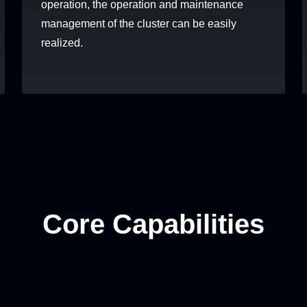
operation, the operation and maintenance
Aircraft Asset
Photovoltaic
Medical E
management of the cluster can be easily
KPI Data
Data
Equipment Asset Data
Asset 
realized.
Vessel Asset
Machine Tool & Heavy
…
…
Data
Equipment Data
Core Capabilities