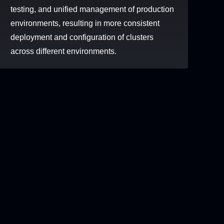
testing, and unified management of production
quipment
Corporate
Human
Legal Data
environments, resulting in more consistent
Data
Financial Data
Resources Data
deployment and configuration of clusters
Organizational
Market Data
…
across different environments.
Data