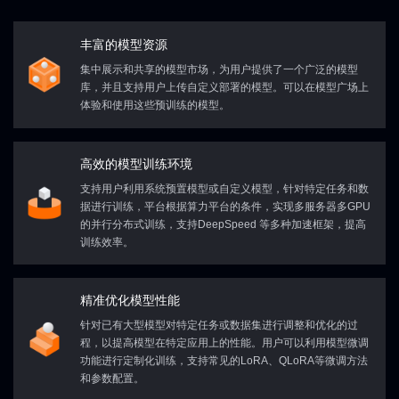
调度引擎worker
Scheduling Engine Worker
Offline Data
Wind Power
Ph
基础设施
PolarDB
PolarDB
心
分布式文件系
Service
Layer
Layer
实践
Management
…
As
Data Platform
MySQL instance
MySQL instance
MySQL instance
Practice
Model
数据研发平台 (CyberMeta)
数据湖
CyberData
心
清
Security
Service
Service
Service
多方安全计算
Center
基础设施
Data Sharing
数据安全管理
Data Layer
Owner Data
DeepSeek
Vehicle Data
Tongyi
P
CyberHadoop
Spark
Flink
Warehouse
操作系统
Theme Tables
Th
Real-Time Analytics
DeepSeek
…
通
模型引擎
数据标准
数据标准
Center
基础设施
Infrastructure
阿里云
华为云
数据归集仓
Container
Sub
基础设施层
数据集成
数据服务
贴
计
计
结构化数据 (parquet/orc/hudi/iceberg)
容器编排
数据研发平台
数据开发
数据处理
Technology
Analytic DB
Analytic DB
Layer
Layer
Layer
Engine
Sales Knowledge Base
Data Standard
（IaaS）
Warehouse
MySQL
Lo
Data Governance
Secure Multi-Party Computation
外采数据
MySQL
Lo
Data Sources
数据源
PolarDB
PolarDB
PolarDB
CPU
数据
集群管理
自动运维
数据集成
CyberData
Hadoop
Hive
Spark
Ta
离线业务数据
Master Data Management
Operating System
Infrastructure
丰富的模型资源
Layer
Data Integration
主数据管理
数据管控平台
Orchestration
算
算
Spark
Spark
Flink
Flink
Hive
Hive
Management
指标管理
虚拟机
数据归集仓
Cleansing / 
数智开发
数智开发
Acquired
Platform
大数据OS内核
统一元数据
CyberData
HybridDB for MySQL
HybridDB for MySQL
全量入湖（离
数据
Incremental
数据层
政务数据
CyberData
产
Big Data Operations
底座
增量同步
层
层
Qwen-3
大数据运维
Analytic DB
Analytic DB
Analytic DB
赛博数据平台
Data Layer
Government Data
Qwen-3
Industr
集中展示和共享的模型市场，为用户提供了一个广泛的模型
监控体系
…
用户管理
Virtual Machine
数据研发平台
统一元数据
统一调度
External Data
Data Aggregation
数据层
爬虫数据
Data Security
政务数据
产
赛博数据平台 (CyberDat
Cleansing
Business Data
Data Platform
国内 国际
Data Layer
底座
ApsaraDB
ApsaraDB
Government Data
Indu
数据源
Sourc
库，并且支持用户上传自定义部署的模型。可以在模型广场上
MySQL
Doris
OceanBase
Compute
Compute
Compute
MySQL
Doris
OceanBase
Separation of Storage & C
度量单位
度量单位
MySQL/Oracle/SqlServer/PG等
Data Standard
Hbase/
Management
数据标准
HybridDB for MySQL
HybridDB for MySQL
HybridDB for MySQL
Warehouse
分布式存储系统
Spark
Spark
Spark
Flink
Flink
Flink
hadoop
Hive
Hive
Hive
计算/存储
DMS
基础设施
Sync
体验和使用这些预训练的模型。
存
存
数据研发平台
数据开发
数
Layer
Layer
Layer
Cluster Management
Automated Operations
Data I
GaussDB
GaussDB
Web-Crawled
……
操作系统
芯片
集群管理
自动运维
数
Data Aggregation
分布式存储系统
hadoop
spark
flink
大数据OS内核
Metric
储
储
客户线索分发
数据
ApsaraDB
ApsaraDB
ApsaraDB
So
下游数据集成
DMS
大数据OS内核
标准代码
标准代码
CyberHadoop
Warehouse
统一元数据
Spark
数智开发
Data
PostgreSQL
ClickHouse
Data Intelligence
Management
MRS
MRS
CyberData
PostgreSQL
ClickHouse
数据
层
层
底座
Monitoring System
…
User M
Downstream
监控体系
GaussDB
GaussDB
GaussDB
Customer Lead Distribution
…
用
统一元数据
高效的模型训练环境
数据研发平台
Development
底座
Storage
Storage
Storage
S3
S3
Data Integration
Measurement Unit
数据源
数据源
……
度量单位
一方业务数据
一方业务数据
ERP数据
字段标准
字段标准
Private Cloud
Layer
Layer
Layer
私有云
MRS
MRS
MRS
支持用户利用系统预置模型或自定义模型，针对特定任务和数
Data R&D Platform
Data Development
Data P
计算/存储
分布式存储系统
Had
Big Data OS Kernel
OSS
OSS
Unified Metada
采集 /
Data
据进行训练，平台根据算力平台的条件，实现多服务器多GPU
Domestic / Internationa
S3
S3
S3
大数据OS内核
分布式存储系统
hadoop
交易数据
核心业务表
统计表数据
绩效指标数据
Infrastructure
的并行分布式训练，支持DeepSpeed 等多种加速框架，提高
接口层
Data
命名词典
命名词典
Standard Code
Infrastructure
标准代码
训练效率。
Data R&D Platform
Unified Metadata
Unified 
OSS
OSS
OSS
客户表
出入账低表
关联公共表
…
Infrastruc-
Operating System
Ch
Distributed
Compute/Storage
ture
Storage Syste
数据源
Field Standard
一方业务数据
ERP数据
字段标准
Distributed
精准优化模型性能
Data Sources
First-Party Business Data
Big Data OS Kernel
Hadoo
采集 /
Storage System
针对已有大型模型对特定任务或数据集进行调整和优化的过
交易数据
核心业务表
统计表数据
绩
接口层
程，以提高模型在特定应用上的性能。用户可以利用模型微调
Naming Dictionary
命名词典
功能进行定制化训练，支持常见的LoRA、QLoRA等微调方法
客户表
出入账低表
关联公共表
…
和参数配置。
ERP Data