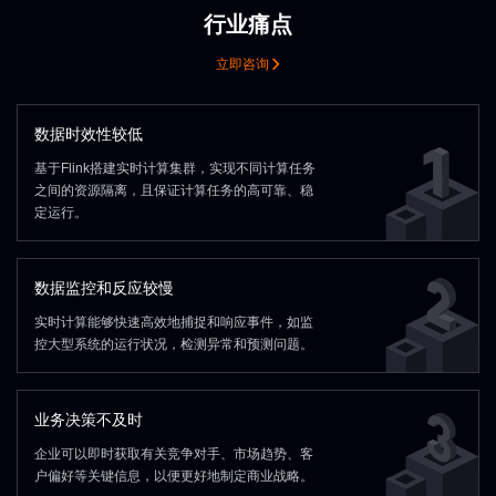
调度引擎worker
Scheduling Engine Worker
Offline Data
Wind Power
Ph
基础设施
PolarDB
PolarDB
心
分布式文件系
Service
Layer
Layer
实践
Management
…
As
Data Platform
MySQL instance
MySQL instance
MySQL instance
Practice
Model
数据研发平台 (CyberMeta)
数据湖
CyberData
心
清
Security
Service
Service
Service
多方安全计算
Center
基础设施
Data Sharing
数据安全管理
Data Layer
行业痛点
Owner Data
DeepSeek
Vehicle Data
Tongyi
P
CyberHadoop
Spark
Flink
Warehouse
操作系统
Theme Tables
Th
Real-Time Analytics
DeepSeek
…
通
模型引擎
数据标准
数据标准
Center
基础设施
Infrastructure
阿里云
华为云
数据归集仓
Container
Sub
基础设施层
数据集成
数据服务
贴
计
计
结构化数据 (parquet/orc/hudi/iceberg)
容器编排
数据研发平台
数据开发
数据处理
Technology
Analytic DB
Analytic DB
Layer
Layer
Layer
Engine
Sales Knowledge Base
Data Standard
（IaaS）
Warehouse
MySQL
Lo
Data Governance
Secure Multi-Party Computation
外采数据
MySQL
Lo
Data Sources
数据源
PolarDB
PolarDB
PolarDB
CPU
数据
集群管理
自动运维
数据集成
CyberData
Hadoop
Hive
Spark
Ta
离线业务数据
Master Data Management
Operating System
Infrastructure
Layer
Data Integration
主数据管理
数据管控平台
Orchestration
算
算
Spark
Spark
Flink
Flink
Hive
Hive
Management
指标管理
虚拟机
数据归集仓
立即咨询
Cleansing / 
数智开发
数智开发
Acquired
Platform
大数据OS内核
统一元数据
CyberData
HybridDB for MySQL
HybridDB for MySQL
全量入湖（离
数据
Incremental
数据层
政务数据
CyberData
产
Big Data Operations
底座
增量同步
层
层
Qwen-3
大数据运维
Analytic DB
Analytic DB
Analytic DB
赛博数据平台
Data Layer
Government Data
Qwen-3
Industr
监控体系
…
用户管理
Virtual Machine
数据研发平台
统一元数据
统一调度
External Data
Data Aggregation
数据层
爬虫数据
Data Security
政务数据
产
赛博数据平台 (CyberDat
Cleansing
Business Data
Data Platform
国内 国际
Data Layer
底座
ApsaraDB
ApsaraDB
Government Data
Indu
数据源
Sourc
MySQL
Doris
OceanBase
Compute
Compute
Compute
MySQL
Doris
OceanBase
Separation of Storage & C
度量单位
度量单位
MySQL/Oracle/SqlServer/PG等
Data Standard
Hbase/
Management
数据标准
HybridDB for MySQL
HybridDB for MySQL
HybridDB for MySQL
Warehouse
分布式存储系统
Spark
Spark
Spark
Flink
Flink
Flink
hadoop
Hive
Hive
Hive
计算/存储
DMS
基础设施
Sync
存
存
数据研发平台
数据开发
数
数据时效性较低
Layer
Layer
Layer
Cluster Management
Automated Operations
Data I
GaussDB
GaussDB
Web-Crawled
……
操作系统
芯片
集群管理
自动运维
数
Data Aggregation
分布式存储系统
hadoop
spark
flink
大数据OS内核
Metric
储
储
客户线索分发
数据
ApsaraDB
ApsaraDB
ApsaraDB
So
下游数据集成
DMS
基于Flink搭建实时计算集群，实现不同计算任务
大数据OS内核
标准代码
标准代码
CyberHadoop
Warehouse
统一元数据
Spark
数智开发
Data
PostgreSQL
ClickHouse
Data Intelligence
Management
MRS
MRS
CyberData
PostgreSQL
ClickHouse
数据
层
层
底座
之间的资源隔离，且保证计算任务的高可靠、稳
Monitoring System
…
User M
Downstream
监控体系
GaussDB
GaussDB
GaussDB
Customer Lead Distribution
…
用
统一元数据
数据研发平台
Development
底座
Storage
Storage
Storage
定运行。
S3
S3
Data Integration
Measurement Unit
数据源
数据源
……
度量单位
一方业务数据
一方业务数据
ERP数据
字段标准
字段标准
Private Cloud
Layer
Layer
Layer
私有云
MRS
MRS
MRS
Data R&D Platform
Data Development
Data P
计算/存储
分布式存储系统
Had
Big Data OS Kernel
OSS
OSS
Unified Metada
采集 /
Data
Domestic / Internationa
S3
S3
S3
大数据OS内核
分布式存储系统
hadoop
交易数据
核心业务表
统计表数据
绩效指标数据
Infrastructure
接口层
数据监控和反应较慢
Data
命名词典
命名词典
Standard Code
Infrastructure
标准代码
Data R&D Platform
Unified Metadata
Unified 
OSS
OSS
OSS
客户表
出入账低表
关联公共表
…
Infrastruc-
Operating System
Ch
实时计算能够快速高效地捕捉和响应事件，如监
Distributed
Compute/Storage
ture
控大型系统的运行状况，检测异常和预测问题。
Storage Syste
数据源
Field Standard
一方业务数据
ERP数据
字段标准
Distributed
Data Sources
First-Party Business Data
Big Data OS Kernel
Hadoo
采集 /
Storage System
交易数据
核心业务表
统计表数据
绩
业务决策不及时
接口层
Naming Dictionary
命名词典
企业可以即时获取有关竞争对手、市场趋势、客
客户表
出入账低表
关联公共表
…
户偏好等关键信息，以便更好地制定商业战略。
ERP Data